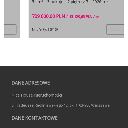
2
54 m
3 pokoje
2 piętro z 7
2026 rok
709 000,00 PLN
/
2
13 129,63 PLN /m
SZCZEGÓŁY
Nr oferty: 858159
DANE ADRESOWE
Nice House Nieruchomości
ul. Tadeusza Rechniewskiego 12 lok. 1, 03-980 Warszawa
DANE KONTAKTOWE