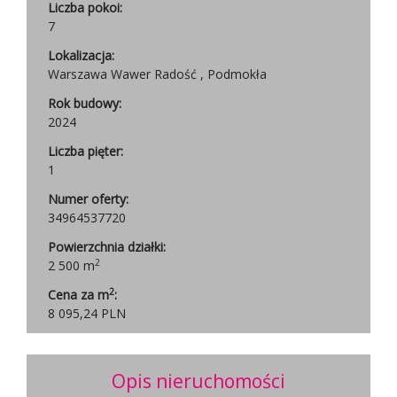
Liczba pokoi:
7
Lokalizacja:
Warszawa Wawer Radość , Podmokła
Rok budowy:
2024
Liczba pięter:
1
Numer oferty:
34964537720
Powierzchnia działki:
2
2 500 m
2
Cena za m
:
8 095,24 PLN
Opis nieruchomości