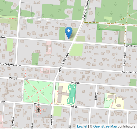
Leaflet
| ©
OpenStreetMap
contributors