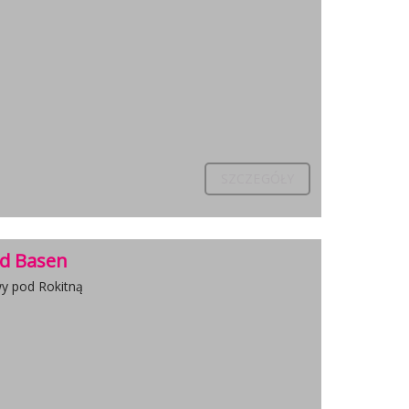
SZCZEGÓŁY
rd Basen
wy pod Rokitną