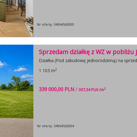
Nr oferty: 34964563000
Sprzedam działkę z WZ w pobliżu j
Działka (Pod zabudowę jednorodzinną) na sprzed
2
1 103 m
339 000,00 PLN
/
2
307,34 PLN /m
Nr oferty: 34964563004