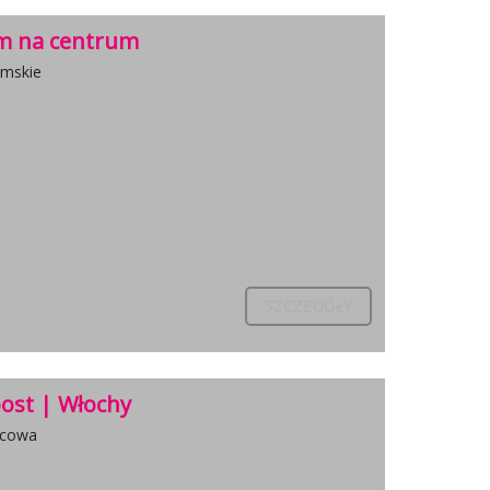
em na centrum
imskie
SZCZEGÓŁY
post | Włochy
ńcowa