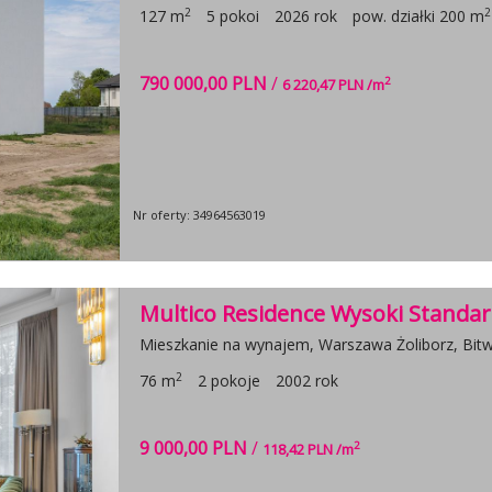
2
2
127 m
5 pokoi
2026 rok
pow. działki 200 m
790 000,00 PLN
/
2
6 220,47 PLN /m
Nr oferty: 34964563019
Multico Residence Wysoki Standa
Mieszkanie na wynajem, Warszawa Żoliborz, Bit
2
76 m
2 pokoje
2002 rok
9 000,00 PLN
/
2
118,42 PLN /m