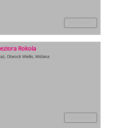
SZCZEGÓŁY
eziora Rokola
aż, Otwock Wielki, Wiślana
SZCZEGÓŁY