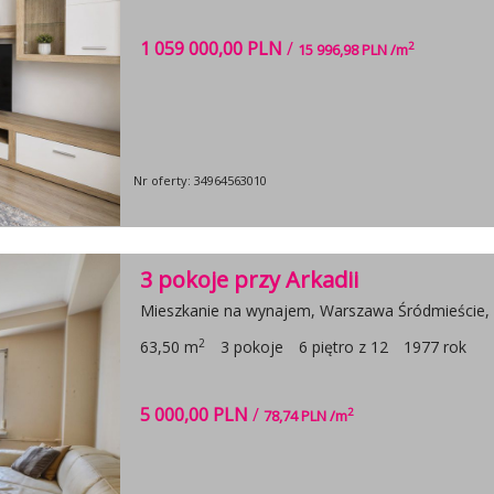
1 059 000,00 PLN
/
2
15 996,98 PLN /m
Nr oferty: 34964563010
3 pokoje przy Arkadii
Mieszkanie na wynajem, Warszawa Śródmieście, 
2
63,50 m
3 pokoje
6 piętro z 12
1977 rok
5 000,00 PLN
/
2
78,74 PLN /m