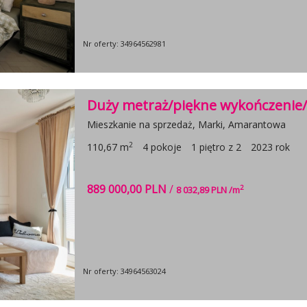
Nr oferty: 34964562981
Duży metraż/piękne wykończenie
Mieszkanie na sprzedaż, Marki, Amarantowa
2
110,67 m
4 pokoje
1 piętro z 2
2023 rok
889 000,00 PLN
/
2
8 032,89 PLN /m
Nr oferty: 34964563024