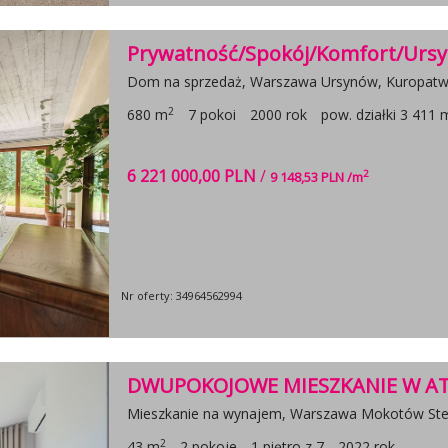
Prywatność/Spokój/Komfort/Urs
Dom na sprzedaż, Warszawa Ursynów, Kuropat
2
680 m
7 pokoi
2000 rok
pow. działki 3 411 
6 221 000,00 PLN
/
2
9 148,53 PLN /m
Nr oferty: 34964562994
DWUPOKOJOWE MIESZKANIE W ATR
Mieszkanie na wynajem, Warszawa Mokotów St
2
43 m
2 pokoje
1 piętro z 7
2022 rok