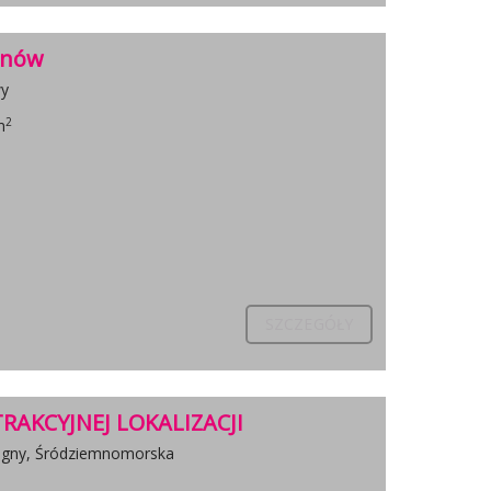
ynów
wy
2
m
SZCZEGÓŁY
AKCYJNEJ LOKALIZACJI
egny, Śródziemnomorska