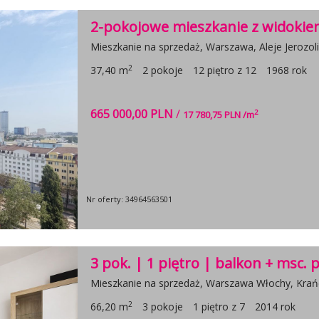
2-pokojowe mieszkanie z widoki
Mieszkanie na sprzedaż, Warszawa, Aleje Jerozol
2
37,40 m
2 pokoje
12 piętro z 12
1968 rok
665 000,00 PLN
/
2
17 780,75 PLN /m
Nr oferty: 34964563501
3 pok. | 1 piętro | balkon + msc. 
Mieszkanie na sprzedaż, Warszawa Włochy, Kra
2
66,20 m
3 pokoje
1 piętro z 7
2014 rok