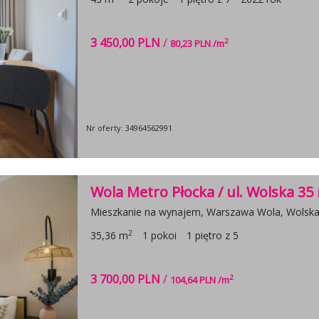
3 450,00 PLN
/
2
80,23 PLN /m
Nr oferty: 34964562991
Wola Metro Płocka / ul. Wolska 35
Mieszkanie na wynajem, Warszawa Wola, Wolsk
2
35,36 m
1 pokoi
1 piętro z 5
3 700,00 PLN
/
2
104,64 PLN /m